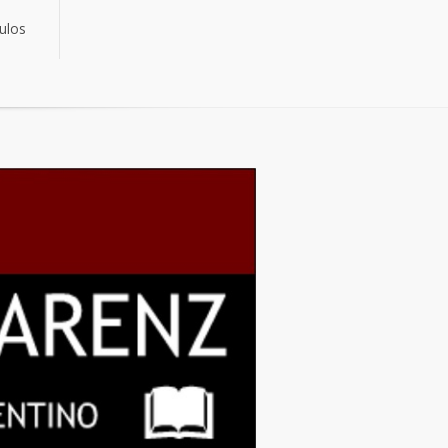
culos
culos