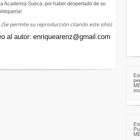
 la Academia Sueca, por haber despertado de su
litiquería
!
(Se permite su reproducción citando este sitio)
eo al autor: enriquearenz@gmail.com
Es
pe
ME
im
Es
Pu
ME