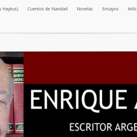
y Haykus)
Cuentos de Navidad
Novelas
Ensayos
Artí
y Haykus)
Cuentos de Navidad
Novelas
Ensayos
Artí