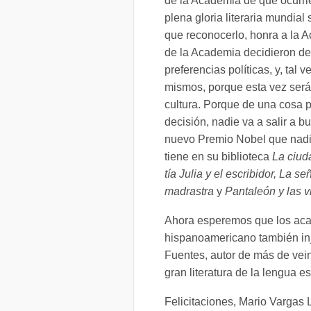
de la Academia de que ocurri
plena gloria literaria mundial 
que reconocerlo, honra a la 
de la Academia decidieron des
preferencias políticas, y, tal
mismos, porque esta vez serán 
cultura. Porque de una cosa 
decisión, nadie va a salir a bu
nuevo Premio Nobel que nadi
tiene en su biblioteca
La ciud
tía Julia y el escribidor, La s
madrastra
y
Pantaleón
y las
v
Ahora esperemos que los acad
hispanoamericano también in
Fuentes, autor de más de vein
gran literatura de la lengua e
Felicitaciones, Mario Vargas