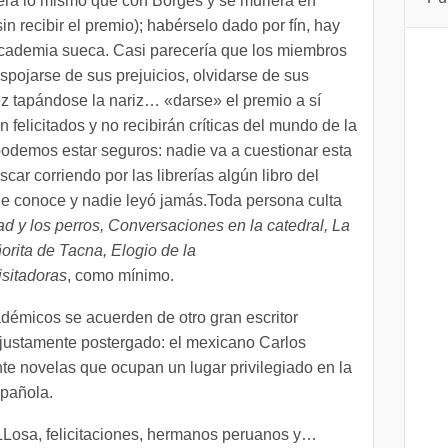
era lo mismo que con Borges y se muriera en
sin recibir el premio); habérselo dado por fín, hay
Academia sueca. Casi parecería que los miembros
pojarse de sus prejuicios, olvidarse de sus
 vez tapándose la nariz… «darse» el premio a sí
felicitados y no recibirán críticas del mundo de la
podemos estar seguros: nadie va a cuestionar esta
scar corriendo por las librerías algún libro del
e conoce y nadie leyó jamás.Toda persona culta
ad y los perros, Conversaciones en la catedral, La
eñorita de Tacna, Elogio de la
isitadoras
, como mínimo.
émicos se acuerden de otro gran escritor
justamente postergado: el mexicano Carlos
te novelas que ocupan un lugar privilegiado en la
spañola.
 LLosa, felicitaciones, hermanos peruanos y…