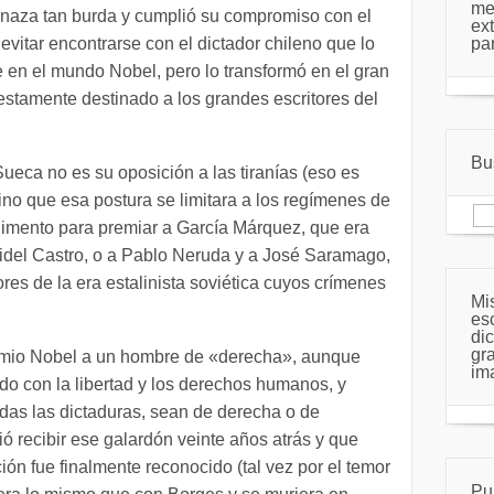
me
enaza tan burda y cumplió su compromiso con el
ex
itar encontrarse con el dictador chileno que lo
par
e en el mundo Nobel, pero lo transformó en el gran
stamente destinado a los grandes escritores del
Bus
Sueca no es su oposición a las tiranías (eso es
no que esa postura se limitara a los regímenes de
Bu
imento para premiar a García Márquez, que era
del Castro, o a Pablo Neruda y a José Saramago,
es de la era estalinista soviética cuyos crímenes
Mi
es
di
gra
emio Nobel a un hombre de «derecha», aunque
im
o con la libertad y los derechos humanos, y
as las dictaduras, sean de derecha o de
ió recibir ese galardón veinte años atrás y que
ión fue finalmente reconocido (tal vez por el temor
Pu