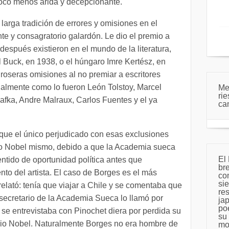
poco menos árida y decepcionante.
arga tradición de errores y omisiones en el
te y consagratorio galardón. Le dio el premio a
después existieron en el mundo de la literatura,
 Buck, en 1938, o el húngaro Imre Kertész, en
roseras omisiones al no premiar a escritores
almente como lo fueron León Tolstoy, Marcel
Me
rie
afka, Andre Malraux, Carlos Fuentes y el ya
ca
 que el único perjudicado con esas exclusiones
io Nobel mismo, debido a que la Academia sueca
El
tido de oportunidad política antes que
br
lento del artista. El caso de Borges es el más
co
sie
elató: tenía que viajar a Chile y se comentaba que
re
 secretario de la Academia Sueca lo llamó por
ja
po
i se entrevistaba con Pinochet diera por perdida su
su 
mio Nobel. Naturalmente Borges no era hombre de
mo