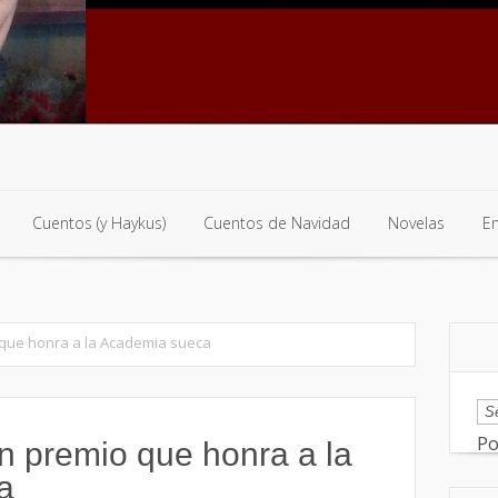
Cuentos (y Haykus)
Cuentos de Navidad
Novelas
E
Cuentos (y Haykus)
Cuentos de Navidad
Novelas
E
 que honra a la Academia sueca
Po
n premio que honra a la
a