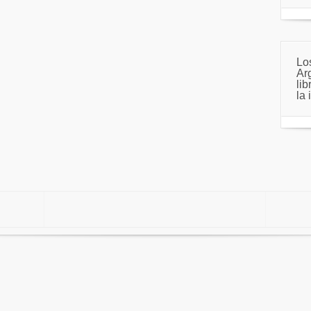
Lo
Ar
li
la