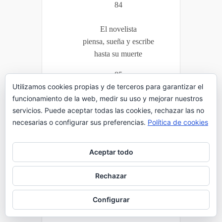
84
El novelista
piensa, sueña y escribe
hasta su muerte
85
Utilizamos cookies propias y de terceros para garantizar el
Pule el poeta
funcionamiento de la web, medir su uso y mejorar nuestros
su filigrana sutil,
servicios. Puede aceptar todas las cookies, rechazar las no
y el tiempo pasa
necesarias o configurar sus preferencias.
Política de cookies
86
Aceptar todo
Muere el artista
por perfeccionar su voz
Rechazar
mientras haya luz
Configurar