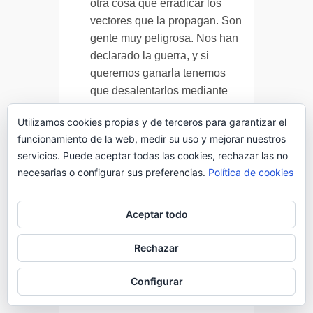
otra cosa que erradicar los
vectores que la propagan. Son
gente muy peligrosa. Nos han
declarado la guerra, y si
queremos ganarla tenemos
que desalentarlos mediante
acciones enérgicas que corten
Utilizamos cookies propias y de terceros para garantizar el
el reclutamiento de nuevos
funcionamiento de la web, medir su uso y mejorar nuestros
combatientes.
servicios. Puede aceptar todas las cookies, rechazar las no
—Pero, general —me atreví a
necesarias o configurar sus preferencias.
Política de cookies
decir casi sin voz—, usted me
habla de seis, siete mil
Aceptar todo
personas, eso va a ser una
carnicería. ¡Tanta gente, por el
Rechazar
amor de Dios! ¿Los fusilarán?
¿Algún tribunal de guerra
Configurar
ordenará esas ejecuciones?